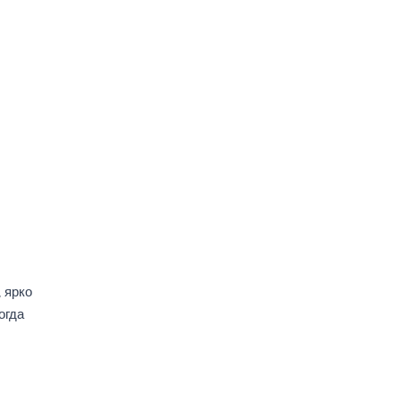
 ярко
огда